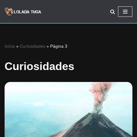
Avançar
para
o
conteúdo
Início
»
Curiosidades
»
Página 3
Curiosidades