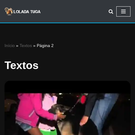
Avançar
para
o
conteúdo
Início
»
Textos
»
Página 2
Textos