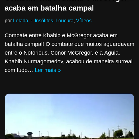
acaba em batalha campal
por
Lolada
Insólitos
,
Loucura
,
Vídeos
Combate entre Khabib e McGregor acaba em
batalha campal! O combate que muitos aguardavam
entre o Notorious, Conor McGregor, e a Águia,
Khabib Nurmagomedov, acabou de maneira surreal
com tudo…
Ler mais »