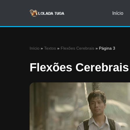
Início
Avançar
para
o
conteúdo
Início
»
Textos
»
Flexões Cerebrais
»
Página 3
Flexões Cerebrais