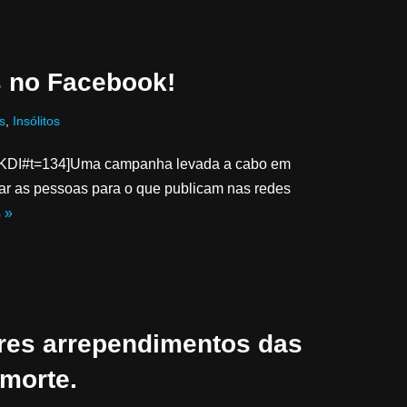
s no Facebook!
s
,
Insólitos
jrKDI#t=134]Uma campanha levada a cabo em
ertar as pessoas para o que publicam nas redes
 »
ores arrependimentos das
 morte.