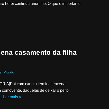
iro herói continua anónimo. O que é importante
cena casamento da filha
s
,
Mundo
CRiA]Pai com cancro terminal encena
ia comovente, daquelas de deixar o peito
m…
Ler mais »