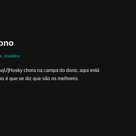
ono
s
,
Insólitos
qU]Husky chora na campa do dono, aqui está
ras é que se diz que são os melhores