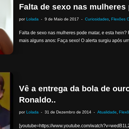
Falta de sexo nas mulheres
por
Lolada
9 de Maio de 2017
Curiosidades
,
Flexões C
Falta de sexo nas mulheres pode matar, e esta hein? 
mais alguns anos: Faça sexo! O alerta surgiu após 
Vê a entrega da bola de our
Ronaldo..
por
Lolada
31 de Dezembro de 2014
Atualidade
,
Flexõ
[youtube=https://www.youtube.com/watch?v=wedB1L2p