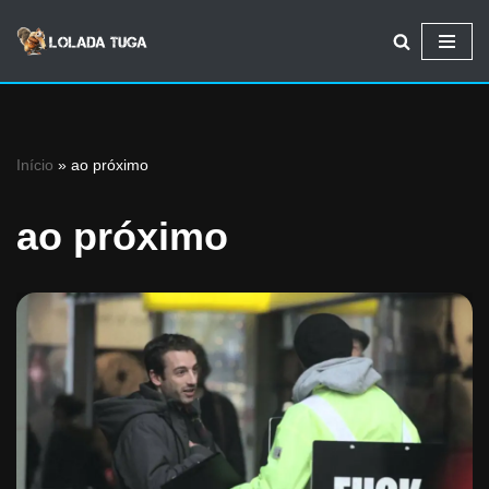
Avançar
para
o
conteúdo
Início
»
ao próximo
ao próximo