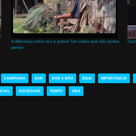
A diferença entre rico e pobre! Um vídeo que não podes
Camp
perder..
CAMPANHA
DAR
DAR A MÃO
IDEIA
IMPORTÂNCIA
OCIAL
SOCIEDADE
TEMPO
VIDA