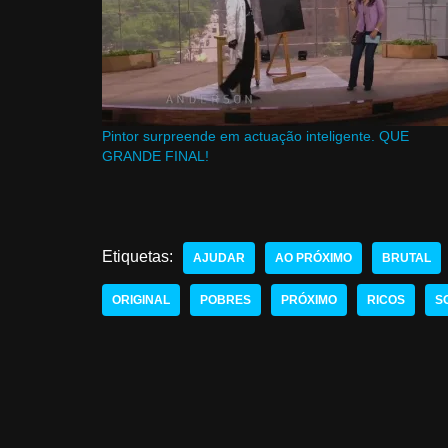
Pintor surpreende em actuação inteligente. QUE
GRANDE FINAL!
Etiquetas:
AJUDAR
AO PRÓXIMO
BRUTAL
ORIGINAL
POBRES
PRÓXIMO
RICOS
S