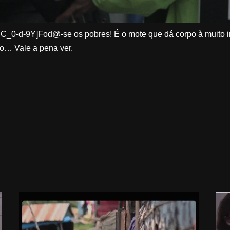
_0-d-9Y]Fod@-se os pobres! É o mote que dá corpo à muito i
do… Vale a pena ver.