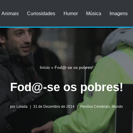
Animais
Curiosidades
Humor
Música
Imagens
Início
»
Fod@-se os pobres!
Fod@-se os pobres!
por
Lolada
31 de Dezembro de 2014
Flexões Cerebrais
,
Mundo