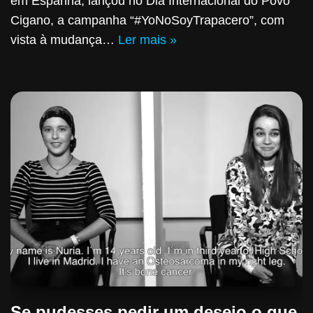
em Espanha, lançou no Dia Internacional do Povo
Cigano, a campanha “#YoNoSoyTrapacero”, com
vista à mudança…
Ler mais »
Se pudesses pedir um desejo o que