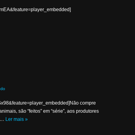
MmEA&feature=player_embedded]
do
ZGx98&feature=player_embedded]Não compre
animais, são “feitos” em “série”, aos produtores
am…
Ler mais »