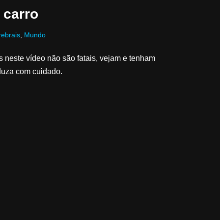
 carro
rebrais
,
Mundo
s neste vídeo não são fatais, vejam e tenham
duza com cuidado.