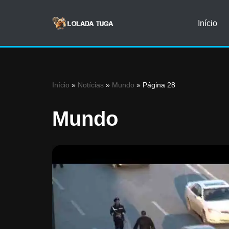
Início
Avançar
para
o
conteúdo
Início
»
Notícias
»
Mundo
»
Página 28
Mundo