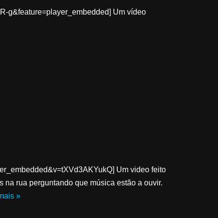
6R-g&feature=player_embedded] Um vídeo
ayer_embedded&v=tXVd3AKYukQ] Um video feito
 na rua perguntando que música estão a ouvir.
mais »