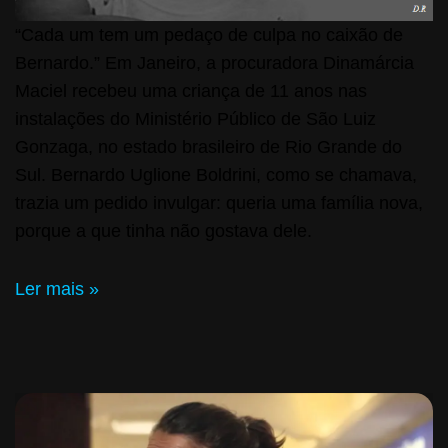
“Cada um tem um pedaço de culpa no caixão de
Bernardo.” Em Janeiro, a procuradora Dinamárcia
Maciel recebeu uma criança de 11 anos nas
instalações do Ministério Público de São Luiz
Gonzaga, no estado brasileiro de Rio Grande do
Sul. Bernardo Uglione Boldrini, como se chamava,
trazia um pedido invulgar: queria uma família nova,
porque a que tinha não gostava dele.
Ler mais »