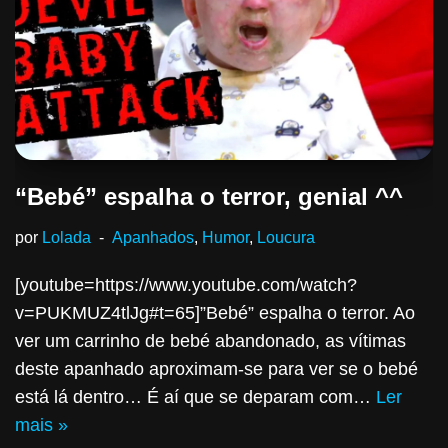
“Bebé” espalha o terror, genial ^^
por
Lolada
Apanhados
,
Humor
,
Loucura
[youtube=https://www.youtube.com/watch?
v=PUKMUZ4tlJg#t=65]”Bebé” espalha o terror. Ao
ver um carrinho de bebé abandonado, as vítimas
deste apanhado aproximam-se para ver se o bebé
está lá dentro… É aí que se deparam com…
Ler
mais »