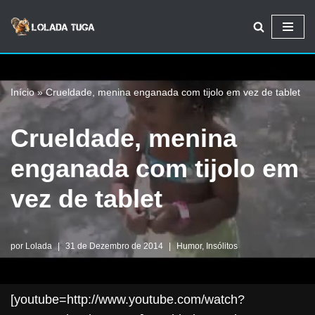
Avançar
para
o
Início
»
Crueldade, menina enganada com tijolo em vez de tablet
conteúdo
Crueldade, menina
enganada com tijolo em
vez de tablet
por
Lolada
31 de Dezembro de 2014
Humor
,
Insólitos
[youtube=http://www.youtube.com/watch?