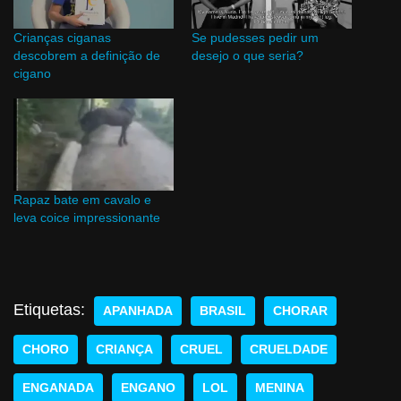
Crianças ciganas
Se pudesses pedir um
descobrem a definição de
desejo o que seria?
cigano
Rapaz bate em cavalo e
leva coice impressionante
Etiquetas:
APANHADA
BRASIL
CHORAR
CHORO
CRIANÇA
CRUEL
CRUELDADE
ENGANADA
ENGANO
LOL
MENINA