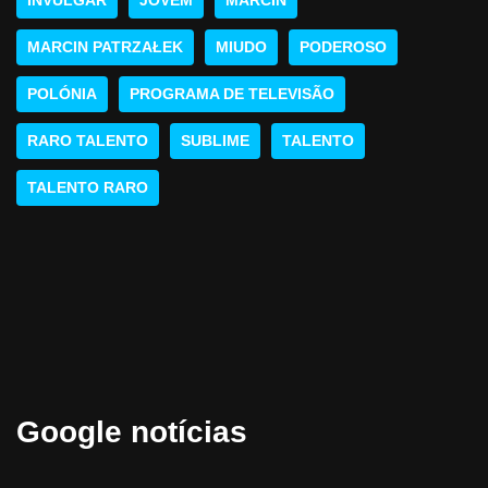
INVULGAR
JOVEM
MARCIN
MARCIN PATRZAŁEK
MIUDO
PODEROSO
POLÓNIA
PROGRAMA DE TELEVISÃO
RARO TALENTO
SUBLIME
TALENTO
TALENTO RARO
Google notícias