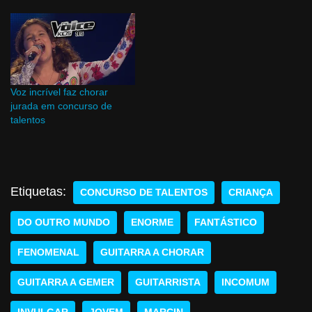
Voz incrível faz chorar
jurada em concurso de
talentos
Etiquetas:
CONCURSO DE TALENTOS
CRIANÇA
DO OUTRO MUNDO
ENORME
FANTÁSTICO
FENOMENAL
GUITARRA A CHORAR
GUITARRA A GEMER
GUITARRISTA
INCOMUM