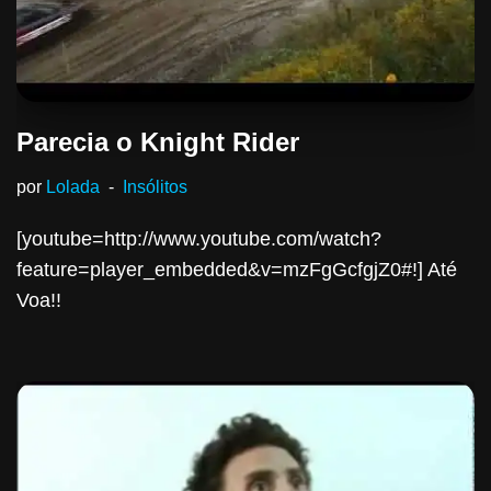
Parecia o Knight Rider
por
Lolada
Insólitos
[youtube=http://www.youtube.com/watch?
feature=player_embedded&v=mzFgGcfgjZ0#!] Até
Voa!!