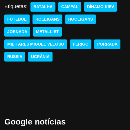
Etiquetas:
BATALHA
CAMPAL
DÍNAMO KIEV
FUTEBOL
HOLLIGANS
HOOLIGANS
JORNADA
METALLIST
MILITARES MIGUEL VELOSO
PERIGO
PORRADA
RUSSIA
UCRÂNIA
Google notícias