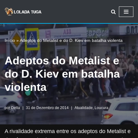
Avançar
para
o
Início
»
Adeptos do Metalist e do D. Kiev em batalha violenta
conteúdo
Adeptos do Metalist e
do D. Kiev em batalha
violenta
por
Delta
31 de Dezembro de 2014
Atualidade
,
Loucura
A rivalidade extrema entre os adeptos do Metalist e