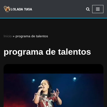
Avançar
para
o
conteúdo
Início
»
programa de talentos
programa de talentos