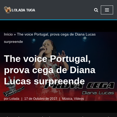
Avançar
para
o
Início
»
The voice Portugal, prova cega de Diana Lucas
conteúdo
surpreende
The voice Portugal,
prova cega de Diana
Lucas surpreende
por
Lolada
17 de Outubro de 2017
Música
,
Vídeos