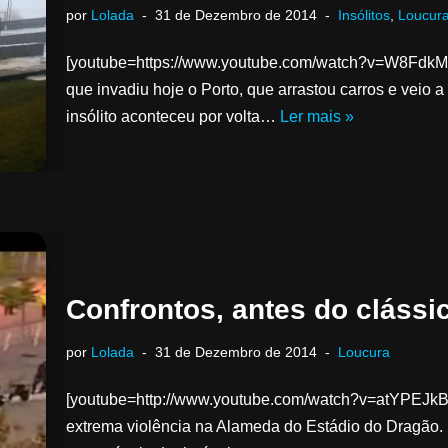
por
Lolada
31 de Dezembro de 2014
Insólitos
,
Loucur
[youtube=https://www.youtube.com/watch?v=W8FdkMq
que invadiu hoje o Porto, que arrastou carros e veio 
insólito aconteceu por volta…
Ler mais »
Confrontos, antes do clássi
por
Lolada
31 de Dezembro de 2014
Loucura
[youtube=http://www.youtube.com/watch?v=atYPEJkBq
extrema violência na Alameda do Estádio do Dragão.