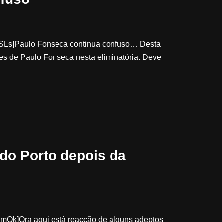
SLs]Paulo Fonseca continua confuso… Desta
es de Paulo Fonseca nesta eliminatória. Deve
do Porto depois da
mQk]Ora aqui está reacção de alguns adeptos