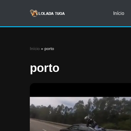
Início
Avançar
para
o
conteúdo
Início
»
porto
porto