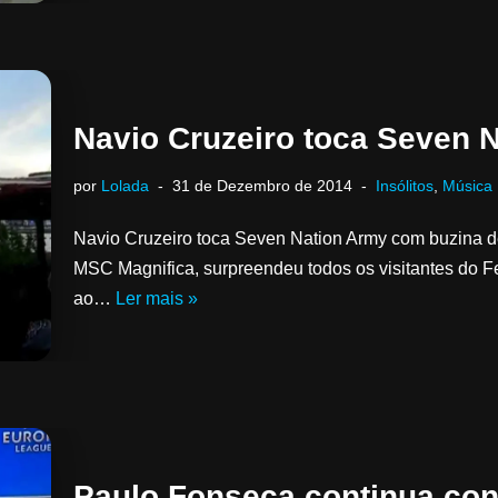
Navio Cruzeiro toca Seven 
por
Lolada
31 de Dezembro de 2014
Insólitos
,
Música
Navio Cruzeiro toca Seven Nation Army com buzina d
MSC Magnifica, surpreendeu todos os visitantes do 
ao…
Ler mais »
Paulo Fonseca continua co