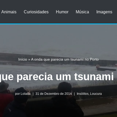
Animais
Curiosidades
Humor
Música
Imagens
Início
»
A onda que parecia um tsunami no Porto
que parecia um tsunami 
por
Lolada
31 de Dezembro de 2014
Insólitos
,
Loucura