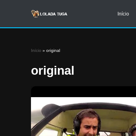
Início
Avançar
para
o
conteúdo
Início
»
original
original