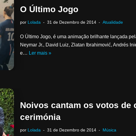
O Último Jogo
por
Lolada
31 de Dezembro de 2014
Atualidade
O Último Jogo, é uma animação brilhante lançada pe
Neymar Jr., David Luiz, Zlatan Ibrahimović, Andrés In
e…
Ler mais »
Noivos cantam os votos de 
cerimónia
por
Lolada
31 de Dezembro de 2014
Música