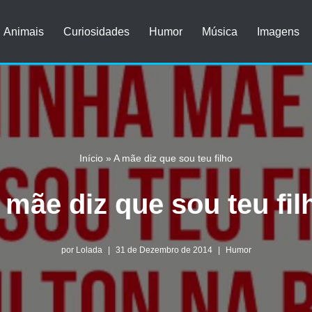
Animais
Curiosidades
Humor
Música
Imagens
Início
»
A mãe diz que sou teu filho
 mãe diz que sou teu fil
por
Lolada
31 de Dezembro de 2014
Humor