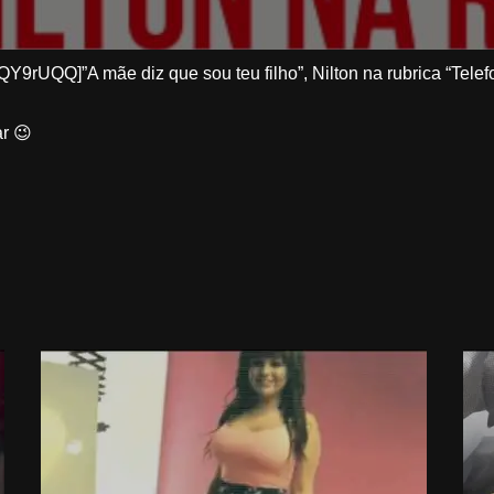
9rUQQ]”A mãe diz que sou teu filho”, Nilton na rubrica “Tel
r 😉