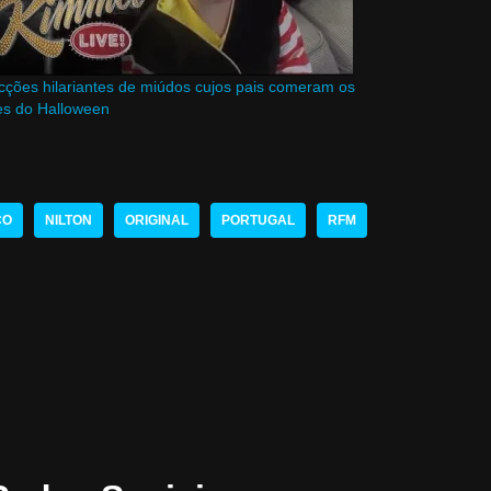
ções hilariantes de miúdos cujos pais comeram os
es do Halloween
CO
NILTON
ORIGINAL
PORTUGAL
RFM