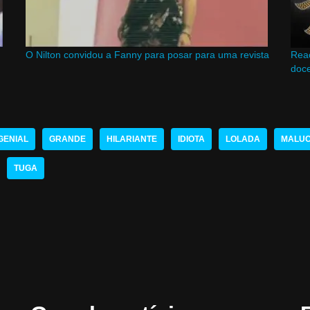
O Nilton convidou a Fanny para posar para uma revista
Reac
doc
GENIAL
GRANDE
HILARIANTE
IDIOTA
LOLADA
MALU
TUGA