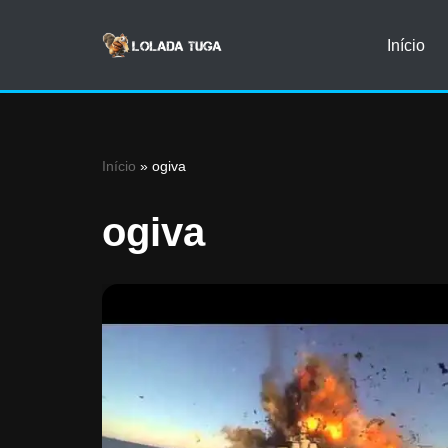
Início
Avançar
para
o
conteúdo
Início
»
ogiva
ogiva