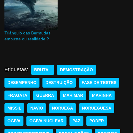
Triângulo das Bermudas
embuste ou realidade ?
Etiquetas:
BRUTAL
DEMOSTRAÇÃO
DESEMPENHO
DESTRUIÇÃO
FASE DE TESTES
FRAGATA
GUERRA
MAR MAR
MARINHA
MÍSSIL
NAVIO
NORUEGA
NORUEGUESA
OGIVA
OGIVA NUCLEAR
PAZ
PODER