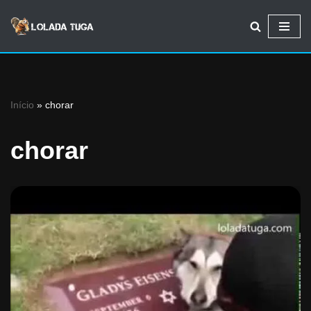
Avançar
para
o
conteúdo
Início
»
chorar
chorar