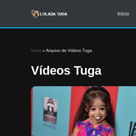
Início
Avançar
para
o
conteúdo
Início
»
Arquivo de Vídeos Tuga
Vídeos Tuga