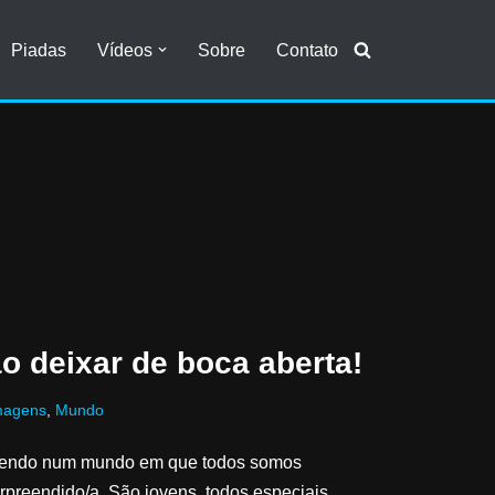
Piadas
Vídeos
Sobre
Contato
o deixar de boca aberta!
magens
,
Mundo
vivendo num mundo em que todos somos
urpreendido/a. São jovens, todos especiais,