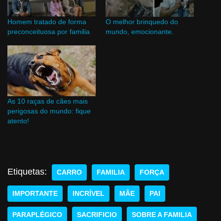
Homem tratado de forma
O melhor brinquedo do
preconceituosa por familia
mundo, emocionante.
As 10 raças de cães mais
perigosas do mundo: fique
atento!
Etiquetas:
CARRO
FAMILIA
FORÇA
IMPORTANTE
INCRÍVEL
MÃE
PAI
PARAPLÉGICO
SACRIFICIO
SOBRE A FAMILIA