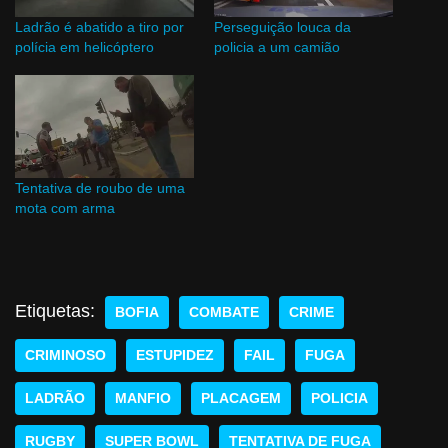
Ladrão é abatido a tiro por
Perseguição louca da
polícia em helicóptero
policia a um camião
Tentativa de roubo de uma
mota com arma
Etiquetas:
BOFIA
COMBATE
CRIME
CRIMINOSO
ESTUPIDEZ
FAIL
FUGA
LADRÃO
MANFIO
PLACAGEM
POLICIA
RUGBY
SUPER BOWL
TENTATIVA DE FUGA