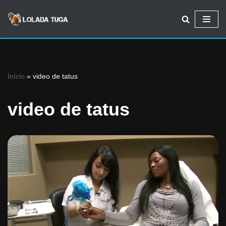
Avançar
para
o
conteúdo
Início
»
video de tatus
video de tatus