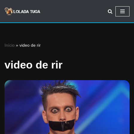
Avançar
para
o
conteúdo
Início
»
video de rir
video de rir