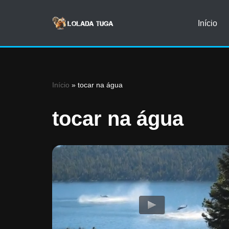
Início
Avançar
para
o
conteúdo
Início
»
tocar na água
tocar na água