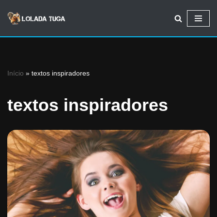
Avançar
para
o
conteúdo
Início
»
textos inspiradores
textos inspiradores