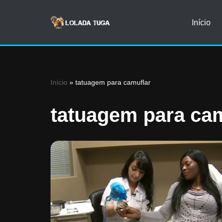
Início
Avançar
para
o
conteúdo
Início
»
tatuagem para camuflar
tatuagem para ca