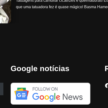
Tatuagens para camuflar cicatrizes e queimaduras! E
que uma tatuadora fez é quase mágico! Basma Hame
Google notícias