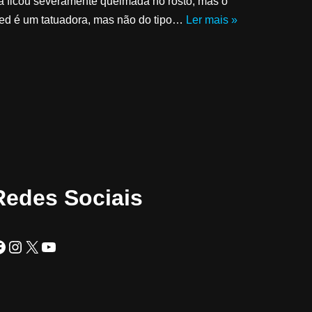
la ficou severamente queimada no rosto, mas o
ed é um tatuadora, mas não do tipo…
Ler mais »
Redes Sociais