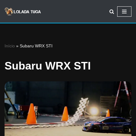
Avançar
para
o
conteúdo
Início
»
Subaru WRX STI
Subaru WRX STI