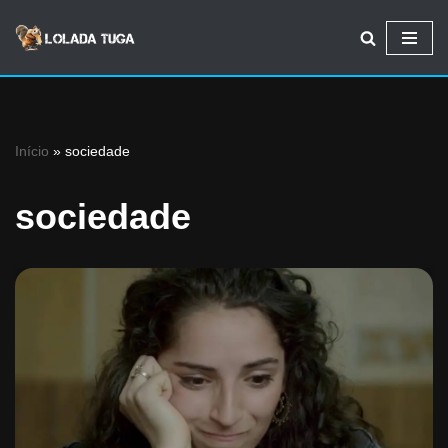
Avançar
para
o
conteúdo
Início
»
sociedade
sociedade