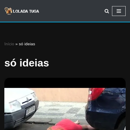
Avançar
para
o
conteúdo
Início
»
só ideias
só ideias