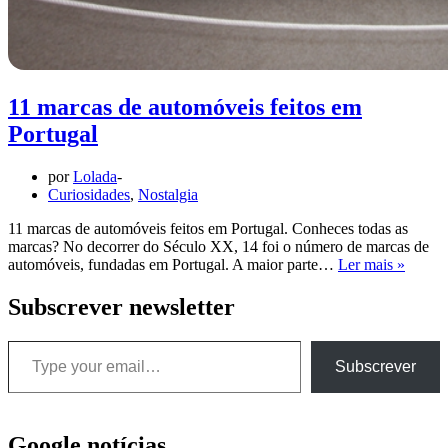
11 marcas de automóveis feitos em
Portugal
por
Lolada
Curiosidades
,
Nostalgia
11 marcas de automóveis feitos em Portugal. Conheces todas as
marcas? No decorrer do Século XX, 14 foi o número de marcas de
11
automóveis, fundadas em Portugal. A maior parte…
Ler mais »
marcas
de
Subscrever newsletter
automó
feitos
Type your email…
em
Subscrever
Portug
Google notícias