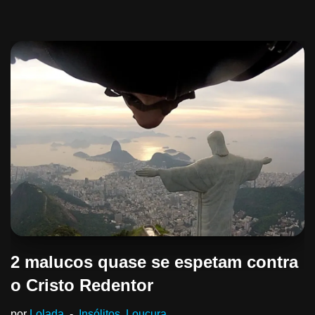
2 malucos quase se espetam contra
o Cristo Redentor
por
Lolada
Insólitos
,
Loucura