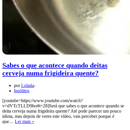
Sabes o que acontece quando deitas
cerveja numa frigideira quente?
por
Lolada
Insólitos
[youtube=https://www.youtube.com/watch?
v=dVTcTLLD9bo#t=28]Será que sabes o que acontece quando se
deita cerveja numa frigideira quente? Até pode parecer um pouco
idiota, mas depois de veres este vídeo, vais perceber porque é
Sabes
que…
Ler mais »
o