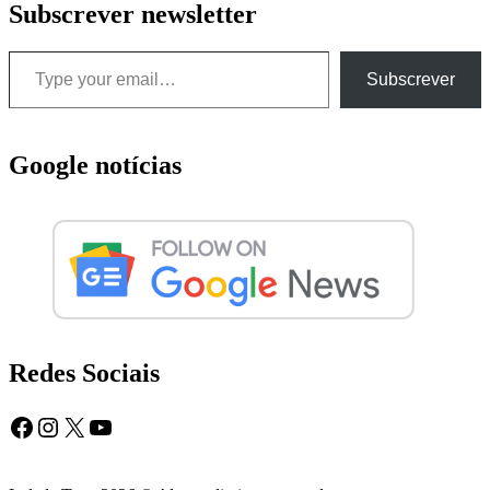
que
Subscrever newsletter
acontece
quando
Type your email…
deitas
Subscrever
cerveja
numa
frigideira
quente?
Google notícias
Redes Sociais
Facebook
Instagram
X
YouTube