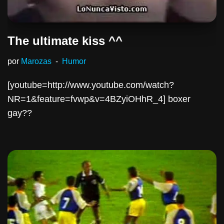
The ultimate kiss ^^
por
Marozas
Humor
[youtube=http://www.youtube.com/watch?
NR=1&feature=fvwp&v=4BZyiOHhR_4] boxer
gay??