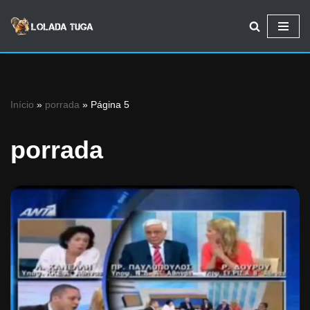
Avançar
para
o
conteúdo
Início
»
porrada
»
Página 5
porrada