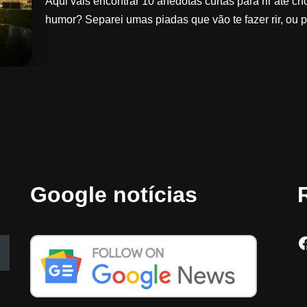
Aqui vais encontrar 10 anedotas curtas para rir até c
humor? Separei umas piadas que vão te fazer rir, o
Google notícias