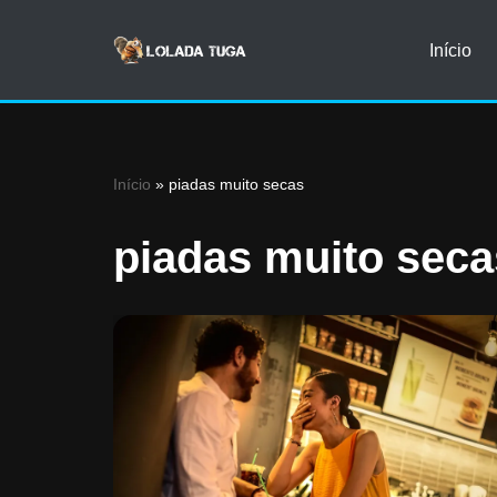
Início
Avançar
para
o
conteúdo
Início
»
piadas muito secas
piadas muito seca