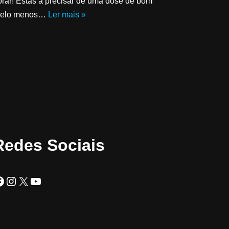
horar! Estás a precisar de uma dose de bom
u pelo menos…
Ler mais »
Redes Sociais