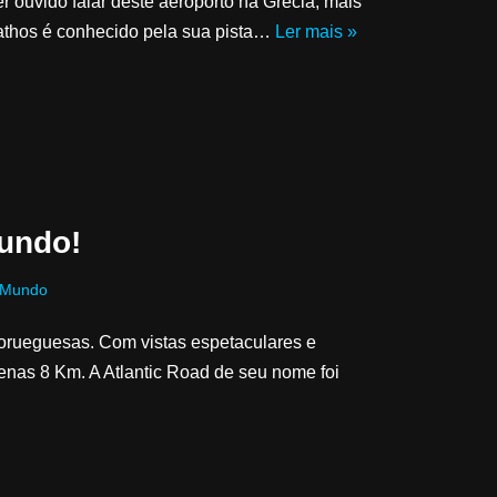
 ouvido falar deste aeroporto na Grécia, mais
iathos é conhecido pela sua pista…
Ler mais »
undo!
Mundo
orueguesas. Com vistas espetaculares e
enas 8 Km. A Atlantic Road de seu nome foi