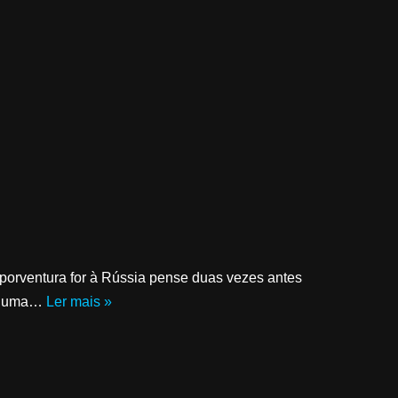
e porventura for à Rússia pense duas vezes antes
 é uma…
Ler mais »