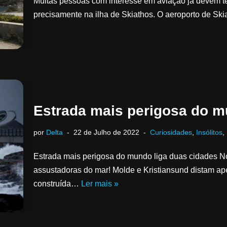
Muitas pessoas com interesse em aviação já devem ter
precisamente na ilha de Skiathos. O aeroporto de Sk
Estrada mais perigosa do m
por
Delta
22 de Julho de 2022
Curiosidades
,
Insólitos
,
Estrada mais perigosa do mundo liga duas cidades N
assustadoras do mar! Molde e Kristiansund distam ap
construída…
Ler mais »