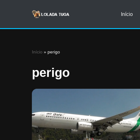
Início
Avançar
para
o
conteúdo
Início
»
perigo
perigo