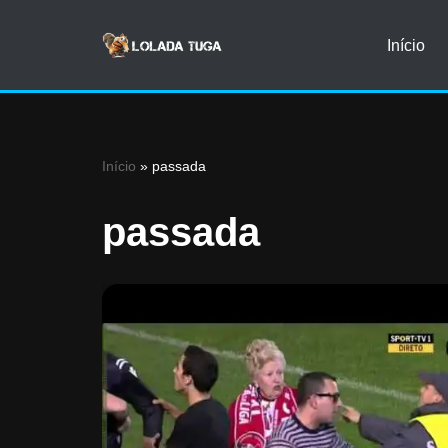
Início
Avançar
para
o
conteúdo
Início
»
passada
passada