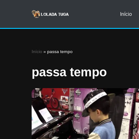
Início
Avançar
para
o
conteúdo
Início
»
passa tempo
passa tempo