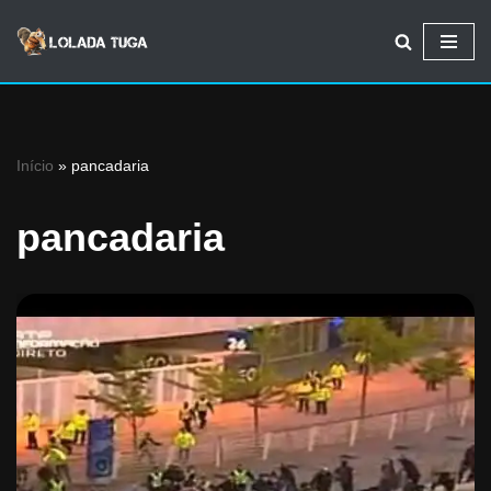
Avançar
para
o
conteúdo
Início
»
pancadaria
pancadaria