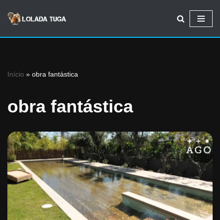
Avançar
para
o
conteúdo
Início
»
obra fantástica
obra fantástica