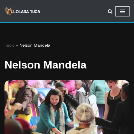
Avançar
para
o
conteúdo
Início
»
Nelson Mandela
Nelson Mandela