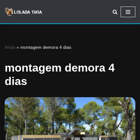
Avançar
para
o
conteúdo
Início
»
montagem demora 4 dias
montagem demora 4
dias