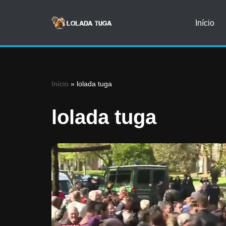
Início
Avançar
para
o
conteúdo
Início
»
lolada tuga
lolada tuga