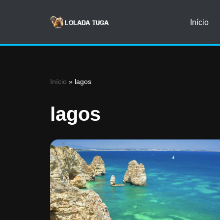
Início
Avançar
para
o
conteúdo
Início
»
lagos
lagos