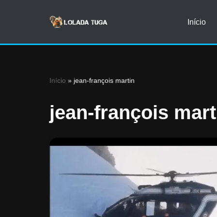
Início
Avançar
para
o
conteúdo
Início
»
jean-françois martin
jean-françois mart