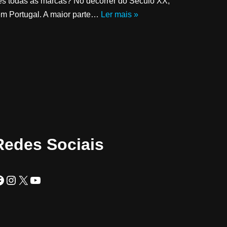
es todas as marcas? No decorrer do Século XX,
em Portugal. A maior parte…
Ler mais »
Redes Sociais