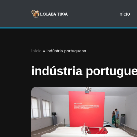
Início
Avançar
para
o
conteúdo
Início
»
indústria portuguesa
indústria portugu