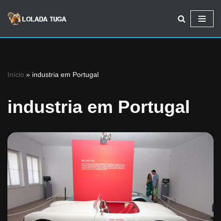
Avançar
para
o
conteúdo
Início
»
industria em Portugal
industria em Portugal